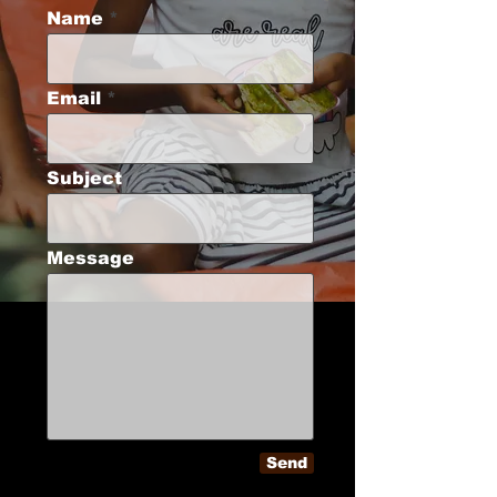
Name
Email
Subject
Message
Send